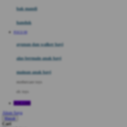
Moby
bak mandi
Momami
handuk
Mothercare
POCO 99
Mustela
ayunan dan walker bayi
My Buddy Tag
My K
alas bermain anak bayi
N
mainan anak bayi
Naif
mothercare toys
Nike
elc toys
Nordic Natural
POCO99
Nuby
Akun Saya
Nuna
Masuk
Cari