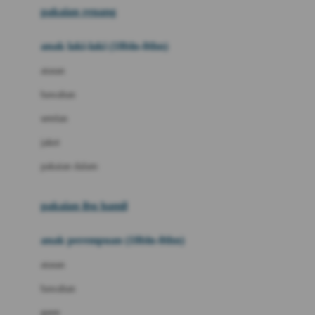
pakaian renang
Bumkins
anak laki-laki (18bln-8thn)
C
atasan
Cetaphil
bawahan
Chicco
setelan
Childlife
jaket
Clevamama
pakaian dalam
Cocolatte
Cottonseeds
pakaian ibu hamil
Cozy N Safe
anak perempuan (18bln-8thn)
Crane
atasan
Cybex
bawahan
D
gaun