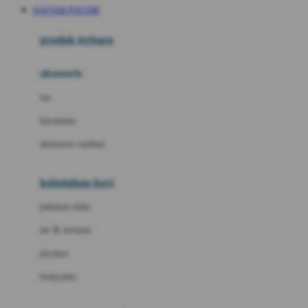
DAFTAR POCO99
Azetabio
produk terbaru
B
aksesoris
Baabaasheepz
tas
Babiators
kacamata
Baby Dove
aksesoris rambut
Baby Jogger
Baby Rovega
kebutuhan bayi
Babybee
pakaian tidur
Banana Boat
set & terusan
Banz
piyama
Barbie
bodysuits
Beaba