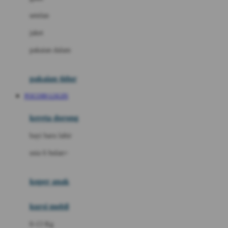
Dae Organics
setelan
Docare
jaket
Doona
pakaian dalam
Down To Earth
Drew
pakaian tidur
Dr. Brown's
POCO99 LOGIN
E
kereta dorong
ELC
bayi baru lahir
Ergobaby
usia 6 bulan+
Expert Care
koper anak
Ezyroller
kursi mobil
F
0-13 Kg