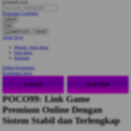
O
Pencarian Lanjutan
Oh Ma Grain
cancel
Okiedog
Cari
cancel
P
Akun Saya
Masuk / buat akun
Peachy
buat akun
Phil & Ted's
Bantuan
Philips Avent
Daftar Keinginan
Keranjang Saya
Pigeon
LOGIN
DAFTAR
Playgro
POCO99: Link Game
Poled Global
Premium Online Dengan
Ponycycle
Puma
Sistem Stabil dan Terlengkap
Pureats